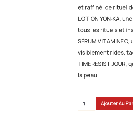
et raffiné, ce rituel
LOTION YON‑KA, une 
tous les rituels et i
SÉRUM VITAMINE C, un
visiblement rides, ta
TIME RESIST JOUR, qui
la peau.
Ajouter Au Pa