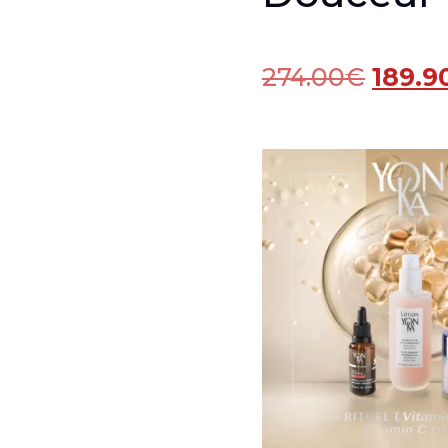
274.00
€
189.9