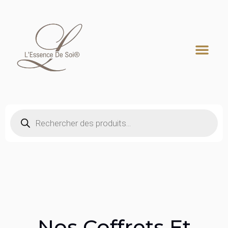
Recherche de produits
Nos Coffrets Et