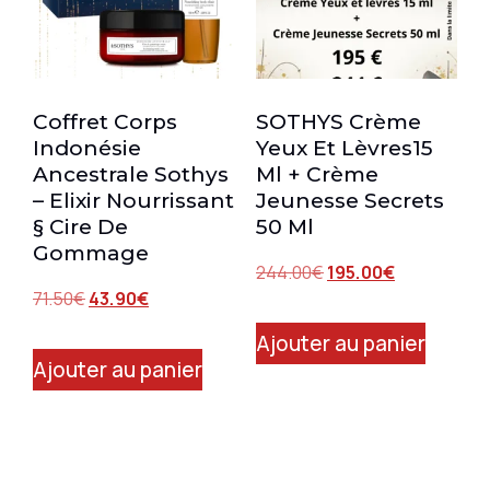
Coffret Corps
SOTHYS Crème
Indonésie
Yeux Et Lèvres15
Ancestrale Sothys
Ml + Crème
– Elixir Nourrissant
Jeunesse Secrets
§ Cire De
50 Ml
Gommage
244.00
€
195.00
€
71.50
€
43.90
€
Ajouter au panier
Ajouter au panier