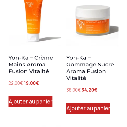
Yon-Ka – Crème
Yon-Ka –
Mains Aroma
Gommage Sucre
Fusion Vitalité
Aroma Fusion
Vitalité
22.00
€
19.80
€
38.00
€
34.20
€
Ajouter au panier
Ajouter au panier