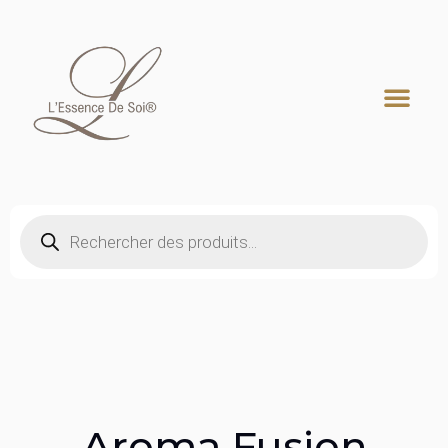
Recherche de produits
Aroma Fusion